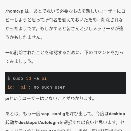
/home/piは、あとで覗いて必要なものを新しいユーザーにコ
ピーしようと思って所有者を変えておいたため、削除されな
かったようです。もしかすると皆さんと少しメッセージが違
うかもしれません。
一応削除されたことを確認するために、下のコマンドを打っ
てみましょう。
$ sudo 
id
 -a 
pi
id
: `
pi
': no such user
piというユーザーはいないことがわかります。
あとは、もう一度raspi-configを呼び出して、今度はdesktop
起動かdesktopのAutologinを選択すれば良いと思います。セ
キュリティ的にはdesktopなのでしょうが、僕は開発機なの