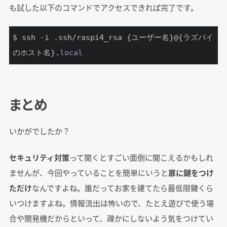
も試した以下のコマンドでアクセスできれば完了です。
$ ssh -i .ssh/raspi4_rsa {ユーザー名}@{ラズパイ
のホスト名}.
local
まとめ
いかがでしたか？
セキュリティ対策
って聞くとすごい面倒に聞こえるかもしれ
ませんが、今回やっていることを簡単にいうと
扉に鍵をつけ
ただけ
なんですよね。誰だってお家を建てたら最低限鍵くら
いつけますよね。情報流出は怖いので、たとえ遊びで使う場
合や開発機だからといって、疎かにしないよう気をつけてい