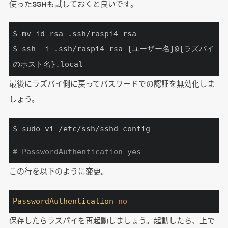
使ったSSHも試しておくと良いです。
$ mv id_rsa .ssh/raspi4_rsa

$ ssh -i .ssh/raspi4_rsa {ユーザー名}@{ラズパイ
のホスト名}.local
最後にラズパイ側に戻ってパスワードでの認証を無効化しま
しょう。
$ sudo vi /etc/ssh/sshd_config
# PasswordAuthentication yes
この行を以下のように変更。
PasswordAuthentication
no
保存したらラズパイを再起動しましょう。起動したら、上で