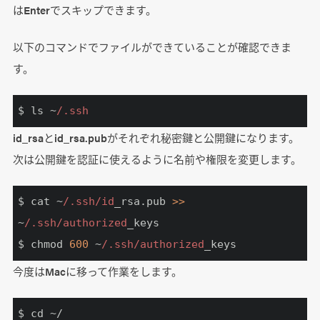
はEnterでスキップできます。
以下のコマンドでファイルができていることが確認できま
す。
$ ls ~
/.ssh
id_rsaとid_rsa.pubがそれぞれ秘密鍵と公開鍵になります。
次は公開鍵を認証に使えるように名前や権限を変更します。
$ cat ~
/.ssh/id
_rsa.pub 
>> 
~
/.ssh/authorized
_keys

$ chmod 
600
 ~
/.ssh/authorized
_keys
今度はMacに移って作業をします。
$ cd ~/
