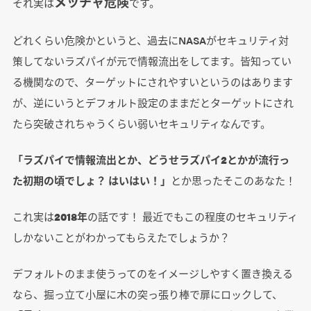
メッチャ危険
それ実は
です。
どれくらい危険かというと、過去にNASAがセキュリティ対
策してないラズパイが元で情報流出をしてます。皆知ってい
る機関なので、ターゲットにされやすいというのはあります
が、逆にいうとデフォルト設定のままだとターゲットにされ
たら突破されちゃうくらい弱いセキュリティなんです。
「ラズパイで情報流出とか、どうせラズパイ2とかが流行っ
た初期の頃でしょ？ はいはい！」
とか思ったそこのあなた！
これ実は
2018年
の話です！ 最近でもこの程度のセキュリティ
しかないことがわかってもらえたでしょうか？
デフォルトのまま使うってのをイメージしやすく置き換える
なら、掘っ立て小屋に木の突っ張り棒で扉にロックして、