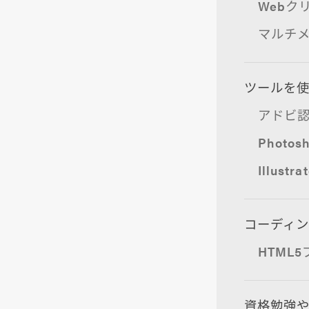
Webク
マルチ
ツールを
アドビ認
Photo
Illus
コーディ
HTML
資格勉強