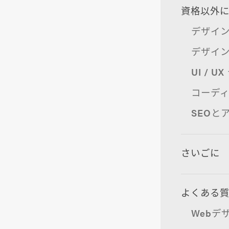
資格以外
デザイ
デザイ
UI / 
コーデ
SEOと
さいごに
よくある
Webデ