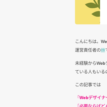
こんにちは。W
運営責任者の
林
未経験からWe
ている人もいる
この記事では
「
Webデザイ
「
必要ならばど