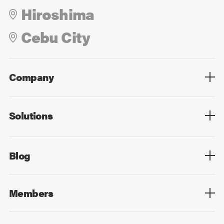
Hiroshima
Cebu City
Company
Overview
Culture
Leadership
Solutions
Overview
Technology
Design
Digital Marketing
Strategy&Consulting
Digital Education
Blog
Blog List
Members
Members List