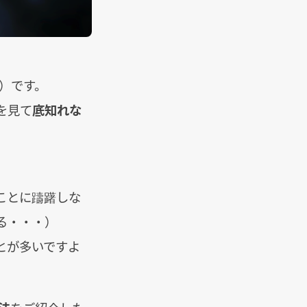
）です。
を見て
底知れな
ことに躊躇しな
する・・・）
とが多いですよ