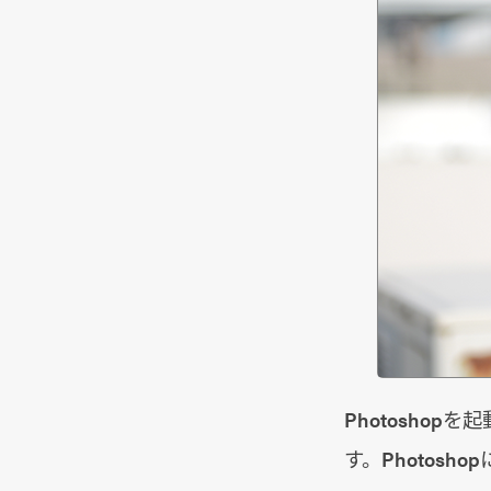
Photosho
す。Photos