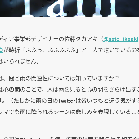
ディア事業部デザイナーの佐藤タカアキ（
@sato_tkaaki
ゆ
が時折「ふふっ。ふふふふふ」と一人で呟いているの
はいられません。
は、闇と雨の関連性については知っていますか？
は
心の闇
のことで、人は雨を見ると心の闇をさらけ出す
。（たしかに雨の日のTwitterは皆いつもと違う気が
ラマでも雨に降られるシーンは悲しみを表現しているこ