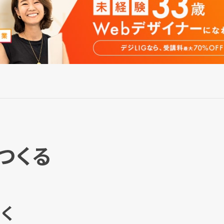
つくる
く