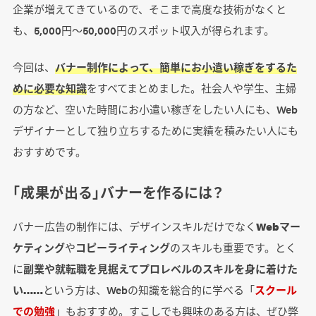
企業が増えてきているので、そこまで高度な技術がなくと
も、5,000円～50,000円のスポット収入が得られます。
今回は、
バナー制作によって、簡単にお小遣い稼ぎをするた
めに必要な知識
をすべてまとめました。社会人や学生、主婦
の方など、空いた時間にお小遣い稼ぎをしたい人にも、Web
デザイナーとして独り立ちするために実績を積みたい人にも
おすすめです。
「成果が出る」バナーを作るには？
バナー広告の制作には、デザインスキルだけでなく
Webマー
ケティング
や
コピーライティング
のスキルも重要です。とく
に
副業や就転職を見据えてプロレベルのスキルを身に着けた
い……
という方は、Webの知識を総合的に学べる「
スクール
での勉強
」もおすすめ。すこしでも興味のある方は、ぜひ弊