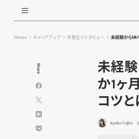
Home
キャリアアップ
卒業生インタビュー
未経験からUI
未経験
Share
か1ヶ
コツと
Ayuko Fujita
2