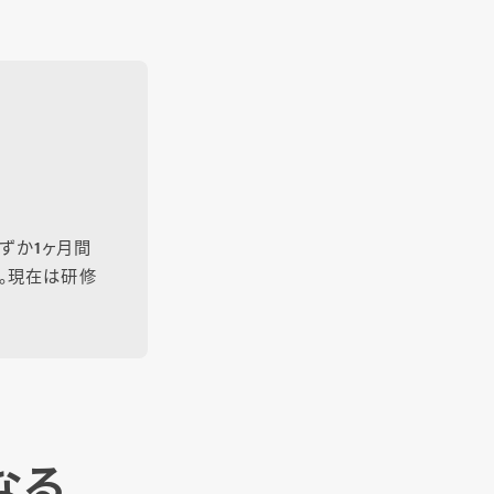
わずか1ヶ月間
職。現在は研修
なる