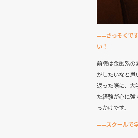
――さっそくで
い！
前職は金融系の
がしたいなと思
返った際に、大
た経験が心に強
っかけです。
――スクールで