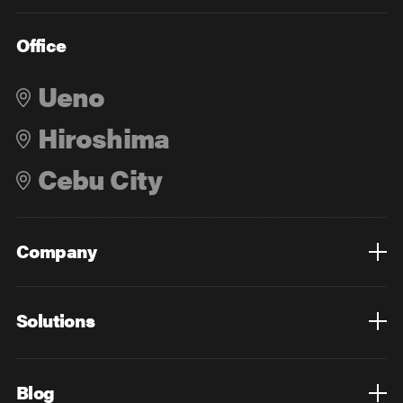
Office
Ueno
Hiroshima
Cebu City
Company
Overview
Culture
Leadership
Solutions
Overview
Technology
Design
Digital Marketing
Strategy&Consulting
Digital Education
Blog