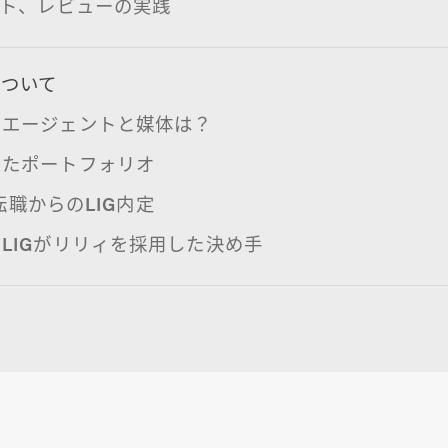
イト、レビューの実践
について
たエージェントと媒体は？
したポートフォリオ
er転職からのLIG内定
LIGがリリィを採用した決め手