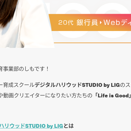
育事業部のしもです！
ー育成スクール
デジタルハリウッドSTUDIO by LIG
のス
ーや動画クリエイターになりたい方たちの
「Life is Good
リウッドSTUDIO by LIG
とは