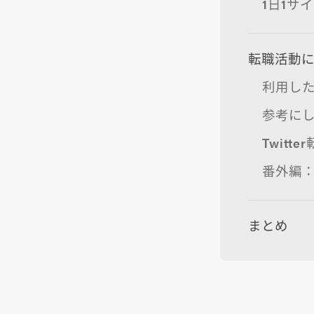
1日1サ
転職活動
利用し
参考に
Twitt
番外編：
まとめ