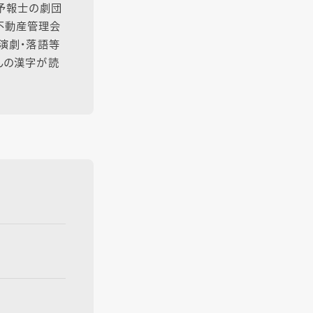
象予報士の劇団
不動産管理会
・演劇・落語等
んの漢字が読