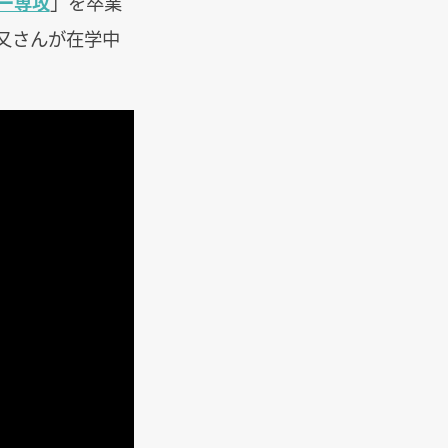
ー専攻
」を卒業
又さんが在学中