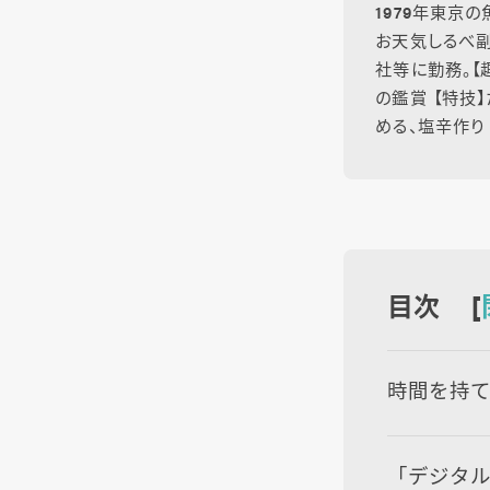
1979年東京
お天気しるべ副
社等に勤務。【
の鑑賞 【特技
める、塩辛作り
目次 [
時間を持
「デジタ