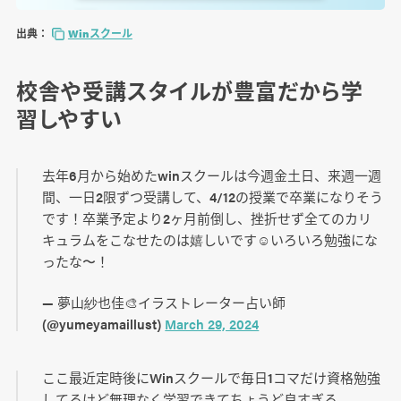
出典：
Winスクール
まとめ：Winスクールは結局どんな人におすす
校舎や受講スタイルが豊富だから学
め？
習しやすい
去年6月から始めたwinスクールは今週金土日、来週一週
間、一日2限ずつ受講して、4/12の授業で卒業になりそう
です！卒業予定より2ヶ月前倒し、挫折せず全てのカリ
キュラムをこなせたのは嬉しいです☺️いろいろ勉強にな
ったな〜！
— 夢山紗也佳🎨イラストレーター占い師
(@yumeyamaillust)
March 29, 2024
ここ最近定時後にWinスクールで毎日1コマだけ資格勉強
してるけど無理なく学習できてちょうど良すぎる