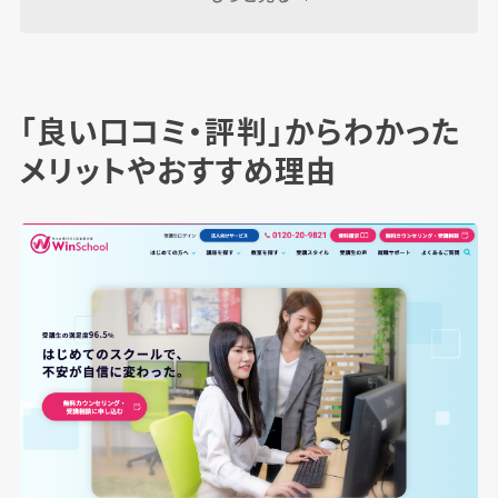
教室の営業時間は？
申し込み〜受講・就職までの流れは？
「良い口コミ・評判」からわかった
Winスクールの人気コースを紹介
メリットやおすすめ理由
Webマスター┃デザインから実装までWeb制作
のスキルを網羅
WEB・映像スペシャリスト│ソフトの使い方を
学び制作を実践
MOS資格対策講座│Excel、Wordのエキスパー
ト資格を目指す
建築CADマスター│AutoCAD LTの基本から応
用技術まで習得
Winスクールの未経験転職の実情