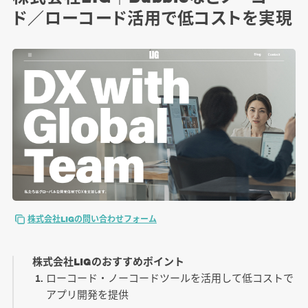
個人に依頼するリスクやデメリットは？
ド／ローコード活用で低コストを実現
さいごに
この記事の著者
株式会社LIGの問い合わせフォーム
株式会社LIGのおすすめポイント
ローコード・ノーコードツールを活用して低コストで
アプリ開発を提供