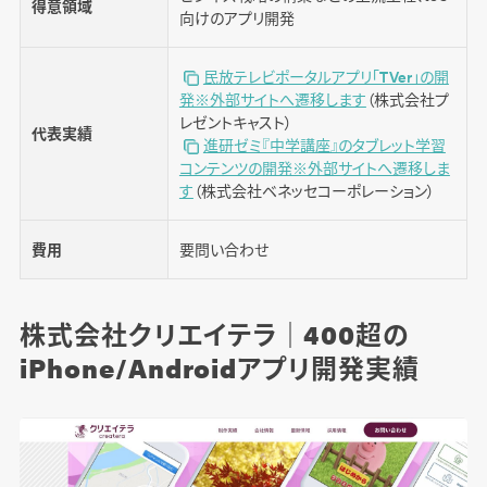
得意領域
向けのアプリ開発
民放テレビポータルアプリ「TVer」の開
発※外部サイトへ遷移します
（株式会社プ
レゼントキャスト）
代表実績
進研ゼミ『中学講座』のタブレット学習
コンテンツの開発※外部サイトへ遷移しま
す
（株式会社ベネッセコーポレーション）
費用
要問い合わせ
株式会社クリエイテラ｜400超の
iPhone/Androidアプリ開発実績