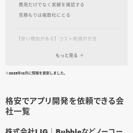
費用だけでなく実績を確認する
見積もりは複数社にとる
【安い理由がある】コスト削減の方法
要件・機能を明確にする
もっと見る
工数削減できる開発手法を抑える
補助金を活用する
※2025年12月に情報を更新しました。
アプリ開発を進める際によくある質問
格安でアプリ開発を依頼できる会
アプリ開発の費用相場は？
社一覧
開発の形態形態・開発手法について
コストを抑える方法はある？
株式会社LIG｜Bubbleなどノーコー