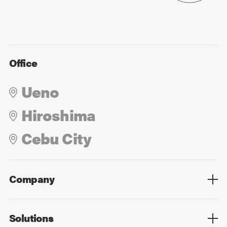
Office
Ueno
Hiroshima
Cebu City
Company
Overview
Culture
Leadership
Solutions