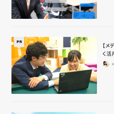
PR
【メ
く活
m