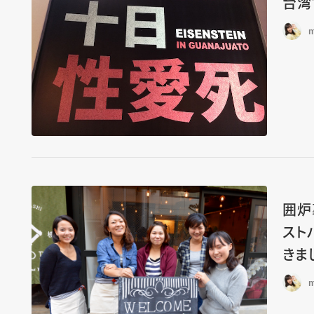
台湾
m
囲炉
ストハ
きま
m