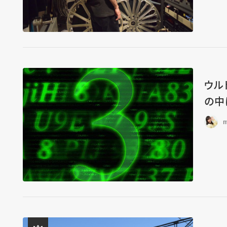
ウル
の中
m