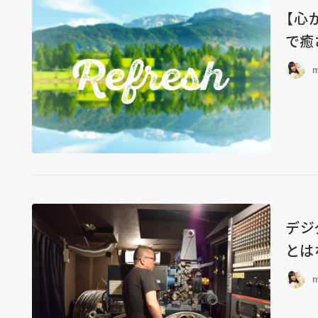
【心
で癒
m
デジ
とは
m