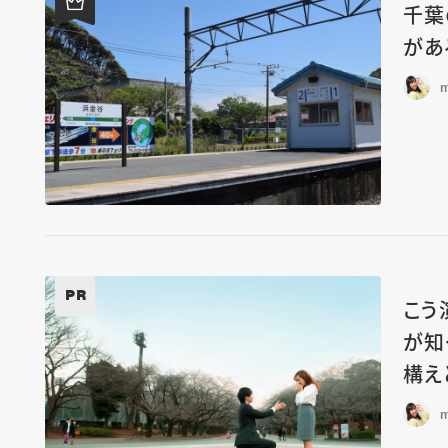
千葉
があ
m
PR
こう
が知
構え
m