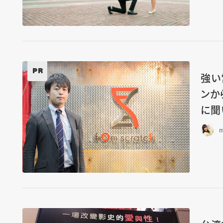
PR
強い
ンか
に聞
m