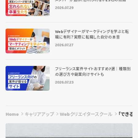
2026.07.29
Webデザイナーがマーケティングを学ぶと転
職に有利？実際に転職した自分の本音
2026.07.27
フリーランス案件サイトおすすめ7選｜種類別
の選び方や副業向けサイトも
2026.07.23
Home
キャリアアップ
Webクリエイタースクール
「できる