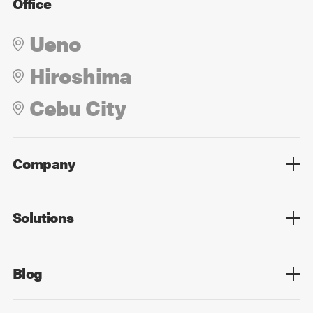
Office
Ueno
Hiroshima
Cebu City
Company
Overview
Culture
Leadership
Solutions
Overview
Technology
Design
Digital Marketing
Strategy&Consulting
Digital Education
Blog
Blog List