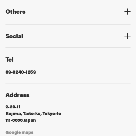
Others
Privacy Policy
Cookie Policy
Information Security
Sitemap
Advertising
Mail Magazine
Contact
Social
Facebook
X
Tel
03-6240-1253
Address
2-20-11
Kojima, Taito-ku, Tokyo-to
111-0056 Japan
Google maps