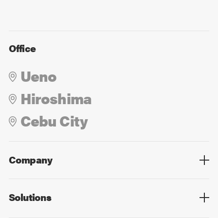
Office
Ueno
Hiroshima
Cebu City
Company
Overview
Culture
Leadership
Solutions
Overview
Technology
Design
Digital Marketing
Strategy&Consulting
Digital Education