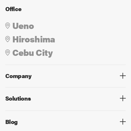
Office
Ueno
Hiroshima
Cebu City
Company
Overview
Culture
Leadership
Solutions
Overview
Technology
Design
Digital Marketing
Strategy&Consulting
Digital Education
Blog