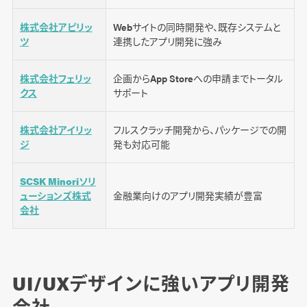
株式会社アピリッ
Webサイトの同時開発や、既存システムと
ツ
連携したアプリ開発に強み
今更聞けないアプリ開発に関する基礎知識
アプリの種類
株式会社フェリッ
企画からApp Storeへの申請までトータル
クス
サポート
開発手法について
開発期間はどれくらいかかるの？
株式会社アイリッ
フルスクラッチ開発から、パッケージでの開
ジ
発も対応可能
さいごに
SCSK Minoriソリ
ューションズ株式
金融業向けのアプリ開発実績が豊富
会社
UI/UXデザインに強いアプリ開発
会社