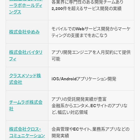
各業界に専門性のある開発チームあり
ーラボホールディ
2,200件を超えるサービス開発の実績
ングス
企業選びの比較ポイント
実績を確認する
モバイルでのWebサービス開発からマーケ
株式会社ゆめみ
見積もりは複数社にとる
ティングの支援までをおこなう
株式会社バイタリ
アプリ開発エンジニアを人月契約にて提供
フィ
可能
アプリ開発の費用・価格について
クラスメソッド株
iOS/Androidアプリケーション開発
アプリ制作の発注から納品までの流れ
式会社
1. 企画立案
アプリの受託開発実績が豊富
チームラボ株式会
2. 要件定義
金融系からエンタメ、ECサイトのアプリな
社
ど、幅広い対応領域
3. 外部設計・内部設計
4. 開発
株式会社クロス・
会員管理やECサイト、業務系アプリなどの
コミュニケーション
開発実績
5. テスト&リリース