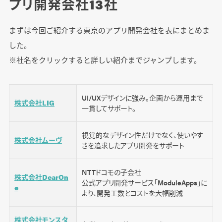
プリ開発会社13社
リット
大手開発会社
まずは今回ご紹介する東京のアプリ開発会社を表にまとめま
した。
中小企業・ベンチャー
※社名をクリックすると詳しい紹介までジャンプします。
フリーランス・個人事業主
UI/UXデザインに強み。企画から運用まで
【重要】アプリ開発会社への依頼前に自社で決
株式会社LIG
一貫してサポート。
めておくべき4つのこと
どの工程を依頼するか
視覚的なデザイン性だけでなく、使いやす
株式会社ムーヴ
さを追求したアプリ開発をサポート
実現したいことの整理
どのプラットフォームで展開するか
NTTドコモの子会社
株式会社DearOn
公式アプリ開発サービス「ModuleApps」に
予算と納期
e
より、開発工数とコストを大幅削減
参考：開発会社と協議して決めていくこと
株式会社モンスタ