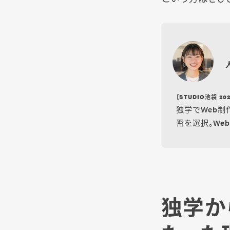
【STUDIO池袋 
独学でWeb制
習を選択。We
独学か