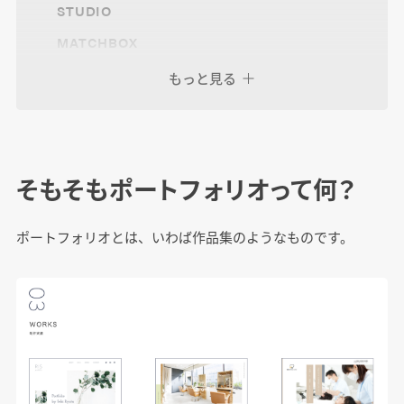
STUDIO
MATCHBOX
foriio
もっと見る
Adobe Portfolio
作品例：デジLIG卒業生さんのポートフォリオ
そもそもポートフォリオって何？
サイト
ポートフォリオとは、いわば作品集のようなものです。
最後に