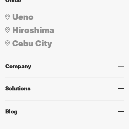
Ueno
Hiroshima
Cebu City
Company
Overview
Culture
Leadership
Solutions
Overview
Technology
Design
Digital Marketing
Strategy&Consulting
Digital Education
Blog
Blog List