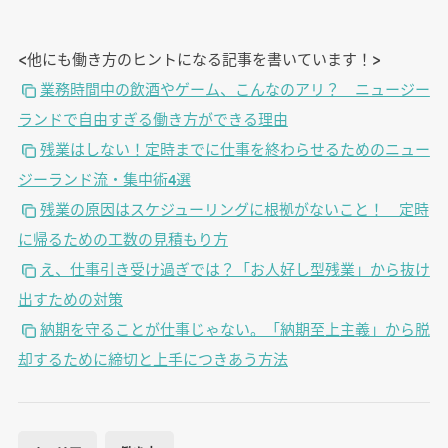
<他にも働き方のヒントになる記事を書いています！>
業務時間中の飲酒やゲーム、こんなのアリ？ ニュージー
ランドで自由すぎる働き方ができる理由
残業はしない！定時までに仕事を終わらせるためのニュー
ジーランド流・集中術4選
残業の原因はスケジューリングに根拠がないこと！ 定時
に帰るための工数の見積もり方
え、仕事引き受け過ぎでは？「お人好し型残業」から抜け
出すための対策
納期を守ることが仕事じゃない。「納期至上主義」から脱
却するために締切と上手につきあう方法