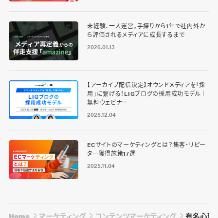
未経験、一人運営。手探りから1年で社内外か
ら評価されるメディアに成長するまで
2026.01.13
【アーカイブ配信決定】オウンドメディアを「採
用」に繋げる！LIGブログの採用成功モデル｜
無料ウェビナー
2025.12.04
ECサイトのマーケティングとは？集客・リピー
ター獲得施策17選
2025.11.04
Home
マーケティング
コンテンツマーケティング
有名心理