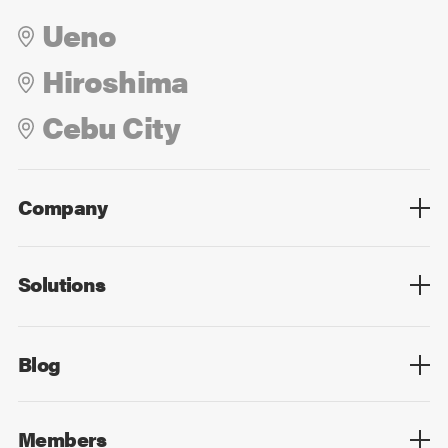
Ueno
Hiroshima
Cebu City
Company
Overview
Culture
Leadership
Solutions
Overview
Technology
Design
Digital Marketing
Strategy&Consulting
Digital Education
Blog
Blog List
Members