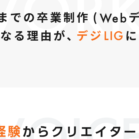
WORK
VOIC