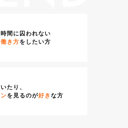
や時間に囚われない
な働き方
をしたい方
描いたり、
イン
を見るのが
好き
な方