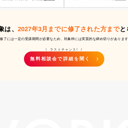
象は、
2027年3月までに修了された方まで
と
修了には一定の受講期間が必要なため、
対象枠には実質的な締め切りがありま
\ ラストチャンス! /
無料相談会で詳細を聞く