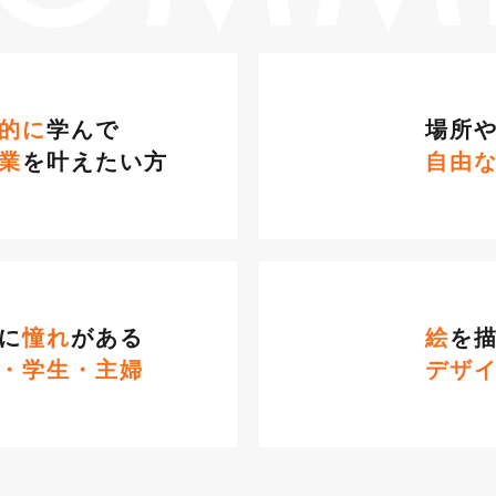
的に
学んで
場所
業
を叶えたい方
自由
に
憧れ
がある
絵
を
・学生・主婦
デザ