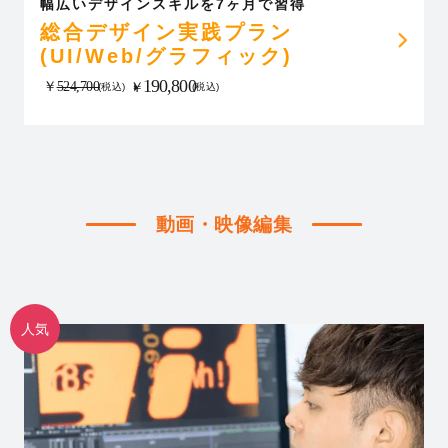
幅広いデザインスキルを7ヶ月で習得
総合デザイン実践プラン
(UI/Web/グラフィック)
190,800
￥
524,700
￥
(税込)
(税込)
動画・映像編集
人気