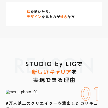
絵
を描いたり、
デザイン
を見るのが
好き
な方
REASON
01
9万人以上のクリエイターを輩出したカリキュ