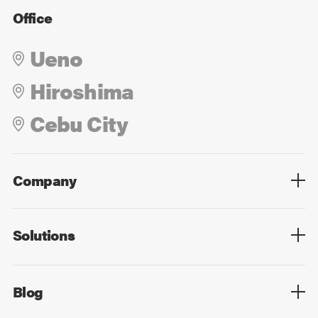
Office
Ueno
Hiroshima
Cebu City
Company
Overview
Culture
Leadership
Solutions
Overview
Technology
Design
Digital Marketing
Strategy&Consulting
Digital Education
Blog
Blog List