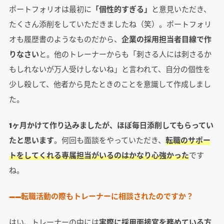
ポートフォリオは最初に
「個性的すぎる」
と意見いただき、
たくさん添削をしていただきましたね（笑）。ポートフォリ
オも履歴書のようなものだから、
企業の採用担当者目線で作
りなさい
と。他のトレーナーからも「刺さる人には刺さるか
もしれないが万人受けしないね」と言われて、自分の個性を
少し殺して、他者から見たときのことを意識して作成しまし
た。
1ヶ月かけて作り込みましたが、ほぼ毎日添削してもらってい
たと思います
。何回も面談をやっていただき、
転職のサポー
トをしてくれる専属担当がいるのはかなり心強かった
です
ね。
――転職活動の際もトレーナーに相談されたのですか？
はい、トレーナーの中には
実際に採用面接官を務めている方