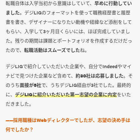
転職自体は入学当初から意識はしていて、
早めに行動してい
ました
。デジLIGのフォーマットを使って職務経歴書と履歴
書を書き、デザイナーになりたい動機や経緯など添削をして
もらい、入学して3ヶ月目くらいには、ほぼ完成していまし
た。残りの期間は課題とポートフォリオを作成するだけだっ
たので、
転職活動はスムーズでした
ね。
デジLIGで紹介していただいた企業や、自分でIndeedやマイ
ナビで見つけた企業など含めて、
約30社は応募しました
。そ
のうち
面接が5社
で、うちデジLIG経由が3社でした。最終的
に、
デジLIGに紹介いただいた第一志望の企業に内定
をいた
だきました。
――採用職種はWebディレクターでしたが、志望の決め手は
何でしたか？