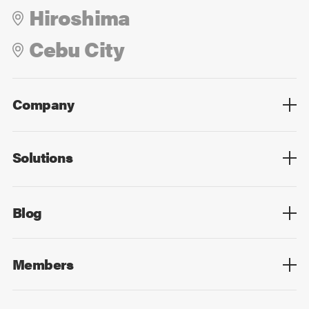
Hiroshima
Cebu City
Company
Overview
Culture
Leadership
Solutions
Overview
Technology
Design
Digital Marketing
Strategy&Consulting
Digital Education
Blog
Blog List
Members
Members List