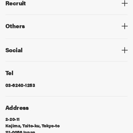
Recruit
Top
Mid Career
New Graduates
Others
Privacy Policy
Cookie Policy
Information Security
Sitemap
Advertising
Mail Magazine
Contact
Social
Facebook
X
Tel
03-6240-1253
Address
2-20-11
Kojima, Taito-ku, Tokyo-to
111-0056 Japan