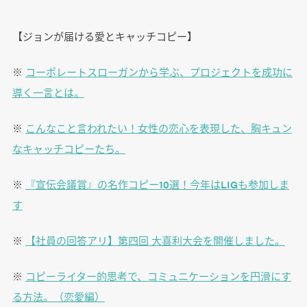
【ジョンが届ける愛とキャッチコピー】
※
コーポレートスローガンから学ぶ、プロジェクトを成功に
導く一言とは。
※
こんなこと言われたい！女性の恋心を表現した、胸キュン
なキャッチコピーたち。
※
『宣伝会議賞』の名作コピー10選！今年はLIGも参加しま
す
※
【社員の回答アリ】第四回 大喜利大会を開催しました。
※
コピーライター的思考で、コミュニケーションを円滑にす
る方法。（恋愛編）