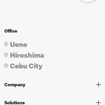
Office
Ueno
Hiroshima
Cebu City
Company
Overview
Culture
Leadership
Solutions