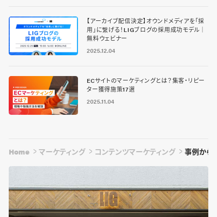
【アーカイブ配信決定】オウンドメディアを「採
用」に繋げる！LIGブログの採用成功モデル｜
無料ウェビナー
2025.12.04
ECサイトのマーケティングとは？集客・リピー
ター獲得施策17選
2025.11.04
Home
マーケティング
コンテンツマーケティング
事例から学