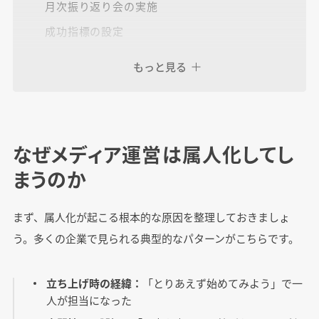
月次振り返り会の実施
成功指標の設定
もっと見る
実装成功のための3つの鉄則
まとめ：チーム体制でメディア運営を次のステ
なぜメディア運営は属人化してし
ージへ
まうのか
まず、属人化が起こる根本的な原因を整理しておきましょ
う。多くの企業で見られる典型的なパターンがこちらです。
立ち上げ時の経緯：
「とりあえず始めてみよう」で一
人が担当になった