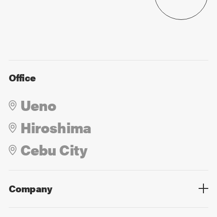
Office
Ueno
Hiroshima
Cebu City
Company
Overview
Culture
Leadership