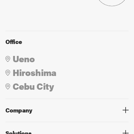
Office
Ueno
Hiroshima
Cebu City
Company
Overview
Culture
Leadership
Solutions