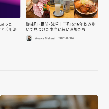
udioと
御徒町・蔵前・浅草｜下町を15年飲み歩
けと活用法
いて見つけた本当に旨い酒場たち
2025.07.04
Ayaka Matsui