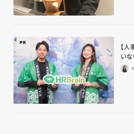
PR
【人
いな
R