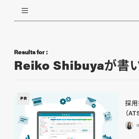
Results for :
Reiko Shibuyaが
PR
採用
（A
R