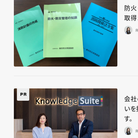
防火
取得
R
PR
会社
いを
す。
R