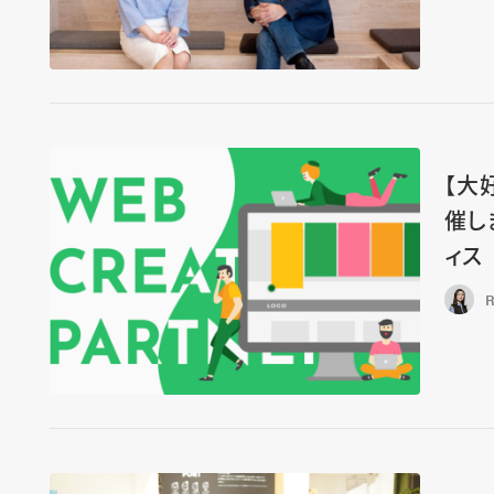
【大
催しま
ィス
R