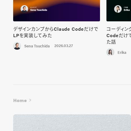
デザインカンプからClaude Codeだけで
コーディング
LPを実装してみた
Codeだ
た話
2026.03.27
Sena Tsuchida
Erika
Home