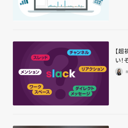
【超
い！
R