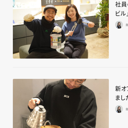
社員
ビル
R
新オ
まし
R