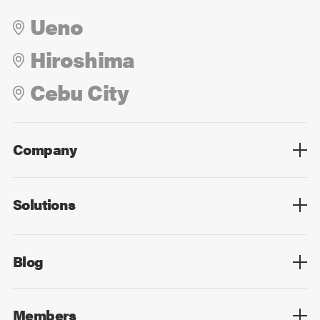
Ueno
Hiroshima
Cebu City
Company
Overview
Culture
Leadership
Solutions
Overview
Technology
Design
Digital Marketing
Strategy&Consulting
Digital Education
Blog
Blog List
Members