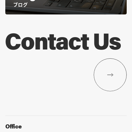
ブログ
Contact Us
Office