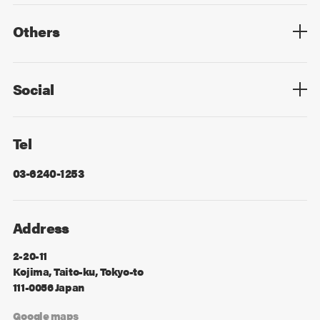
Mid Career
New Graduates
Others
Privacy Policy
Cookie Policy
Information Security
Sitemap
Advertising
Mail Magazine
Contact
Social
Facebook
X
Tel
03-6240-1253
Address
2-20-11
Kojima, Taito-ku, Tokyo-to
111-0056 Japan
Google maps