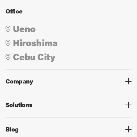
Office
Ueno
Hiroshima
Cebu City
Company
Overview
Culture
Leadership
Solutions
Overview
Technology
Design
Digital Marketing
Strategy&Consulting
Digital Education
Blog