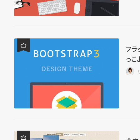
フラ
っこ