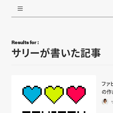
Results for :
サリーが書いた記事
ファ
の作