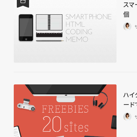
スマ
個
ハイ
ード