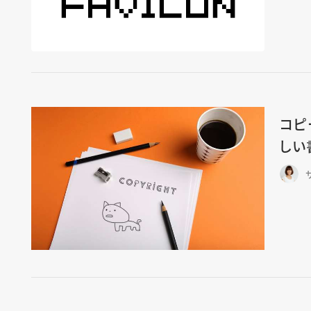
コピ
しい