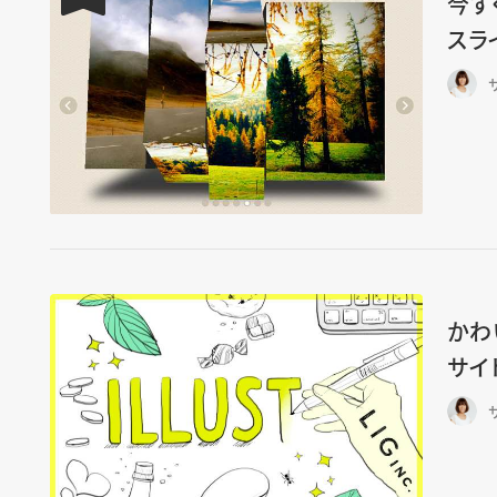
今す
スライ
かわ
サイ