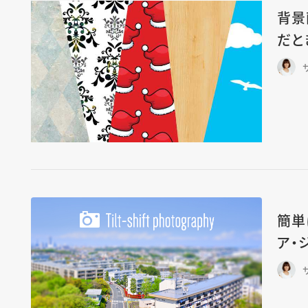
背景
だと
簡単
ア・