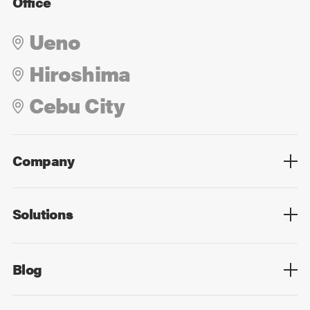
Office
Ueno
Hiroshima
Cebu City
Company
Overview
Culture
Leadership
Solutions
Overview
Technology
Design
Digital Marketing
Strategy&Consulting
Digital Education
Blog
Blog List