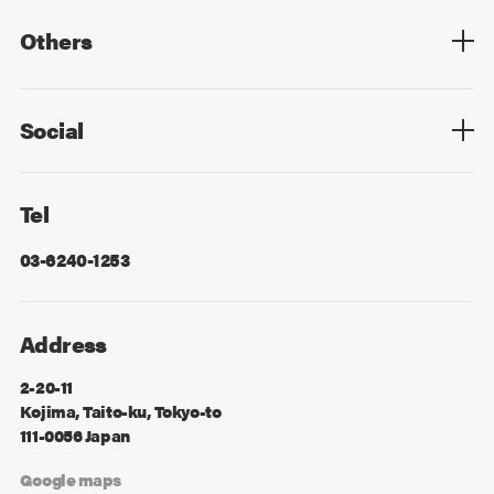
Others
Privacy Policy
Cookie Policy
Information Security
Sitemap
Advertising
Mail Magazine
Contact
Social
Facebook
X
Tel
03-6240-1253
Address
2-20-11
Kojima, Taito-ku, Tokyo-to
111-0056 Japan
Google maps