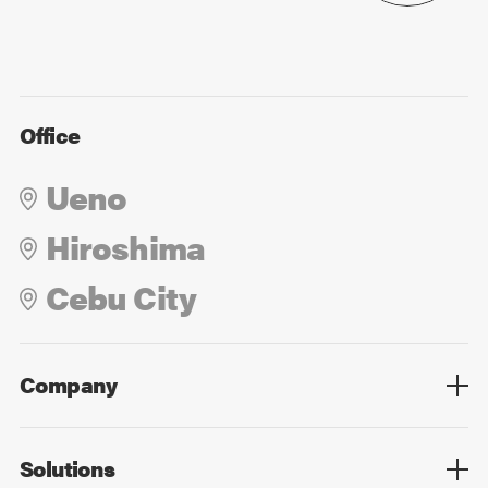
Office
Ueno
Hiroshima
Cebu City
Company
Overview
Culture
Leadership
Solutions