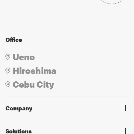
Office
Ueno
Hiroshima
Cebu City
Company
Overview
Culture
Leadership
Solutions