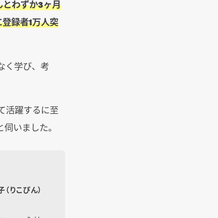
んとわずか3ヶ月
に登録者1万人突
なく学び、考
して活躍するに至
と伺いました。
子（りこぴん）