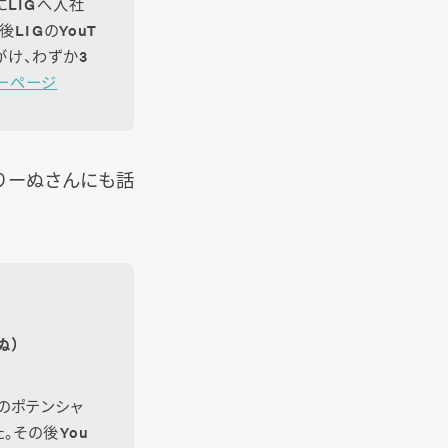
にLIGへ入社
LIGのYouT
がけ、わずか3
ーページ
こりーぬさんにも話
ぬ）
のポテンシャ
。その後You