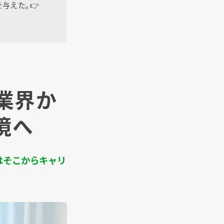
えた。👉️
業界か
境へ
はそこからキャリ