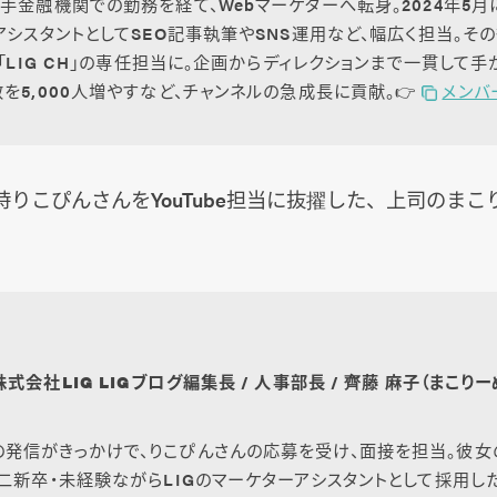
手金融機関での勤務を経て、Webマーケターへ転身。2024年5月
アシスタントとしてSEO記事執筆やSNS運用など、幅広く担当。その後
ル「LIG CH」の専任担当に。企画からディレクションまで一貫して手
を5,000人増やすなど、チャンネルの急成長に貢献。👉️
メンバ
りこぴんさんをYouTube担当に抜擢した、上司のま
。
株式会社LIG LIGブログ編集長 / 人事部長 / 齊藤 麻子（まこりー
の発信がきっかけで、りこぴんさんの応募を受け、面接を担当。彼女
二新卒・未経験ながらLIGのマーケターアシスタントとして採用した