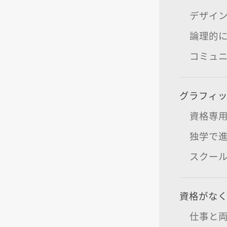
デザイ
論理的
コミュ
グラフィ
資格専
独学で
スクー
資格がなく
仕事と