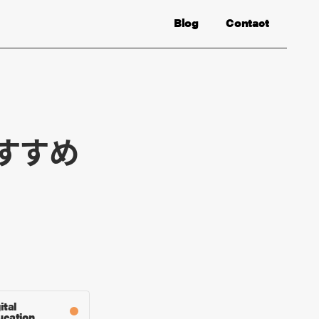
Blog
Contact
すすめ
ital
ucation