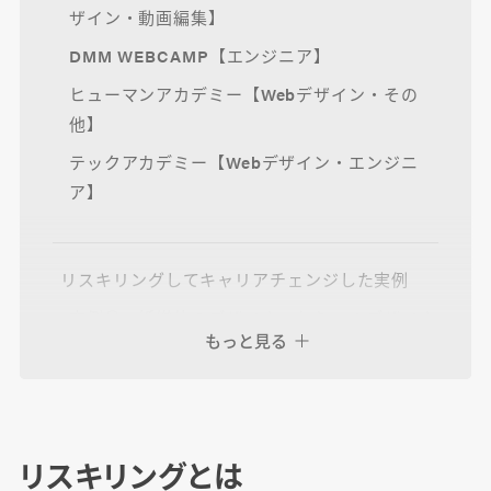
ザイン・動画編集】
DMM WEBCAMP【エンジニア】
ヒューマンアカデミー【Webデザイン・その
他】
テックアカデミー【Webデザイン・エンジニ
ア】
リスキリングしてキャリアチェンジした実例
実例①：紙媒体のデザイナーからWebデザイナ
もっと見る
ーへキャリアチェンジ！
実例②：教育業界から未経験でWebデザイナー
へ転職！
実例③：タクシードライバーから動画クリエイ
リスキリングとは
ターへ転職！