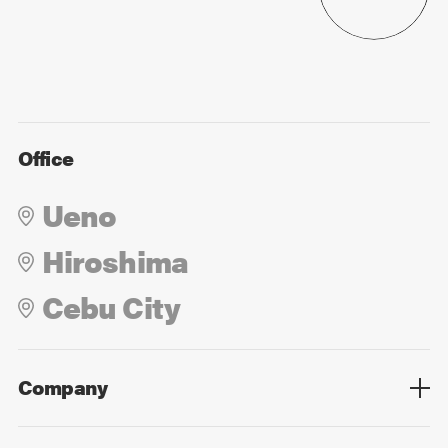
Office
Ueno
Hiroshima
Cebu City
Company
Overview
Culture
Leadership