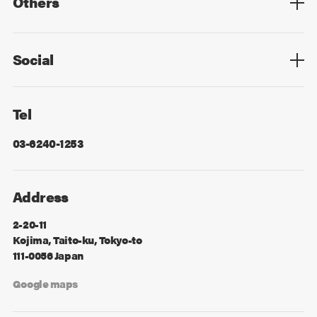
Others
Privacy Policy
Cookie Policy
Information Security
Sitemap
Advertising
Mail Magazine
Contact
Social
Facebook
X
Tel
03-6240-1253
Address
2-20-11
Kojima, Taito-ku, Tokyo-to
111-0056 Japan
Google maps