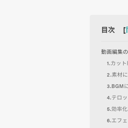
目次 [
動画編集の
1.カッ
2.素材
3.BG
4.テロ
5.効率
6.エフ