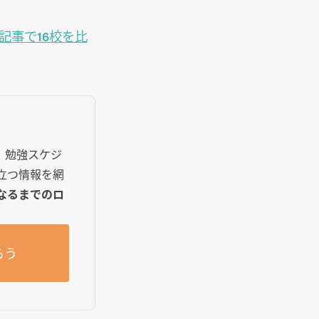
記事で16校を比
で、勉強スケジ
立つ情報を網
なるまでのロ
らう