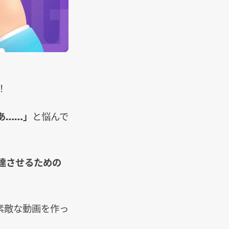
！
あ……」
と悩んで
達させるための
素敵な動画を作っ