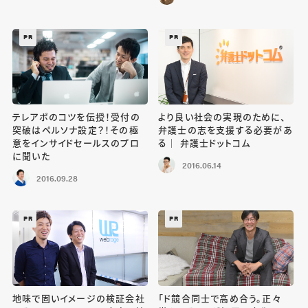
PR
PR
テレアポのコツを伝授！受付の
より良い社会の実現のために、
突破はペルソナ設定？！その極
弁護士の志を支援する必要があ
意をインサイドセールスのプロ
る｜ 弁護士ドットコム
に聞いた
2016.06.14
2016.09.28
PR
PR
地味で固いイメージの検証会社
「ド競合同士で高め合う。正々