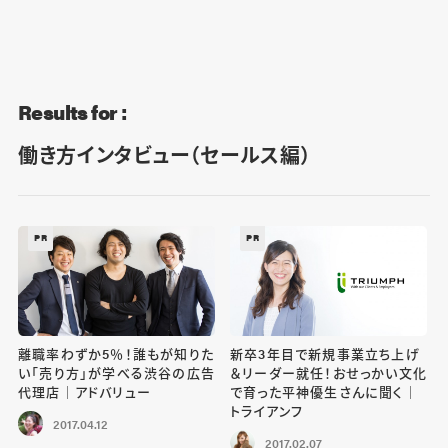
Blog
Contact
Results for :
働き方インタビュー（セールス編）
PR
PR
離職率わずか5％！誰もが知りた
新卒3年目で新規事業立ち上げ
い「売り方」が学べる渋谷の広告
＆リーダー就任！おせっかい文化
代理店｜アドバリュー
で育った平神優生さんに聞く｜
トライアンフ
2017.04.12
2017.02.07