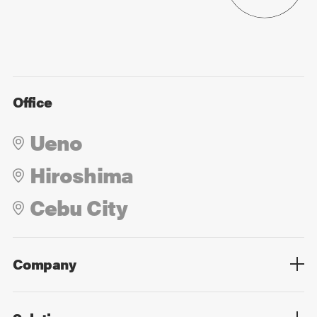
Office
Ueno
Hiroshima
Cebu City
Company
Overview
Culture
Leadership