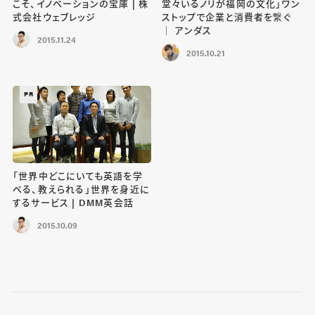
こそ、イノベーションの宝庫 | 株
堂々いるノリが福岡の文化」ワン
式会社ウェブレッジ
ストップで企業と消費者を繋ぐ
｜ アンダス
2015.11.24
2015.10.21
PR
「世界中どこにいても英語を学
べる、教えられる」世界を身近に
するサービス | DMM英会話
2015.10.09