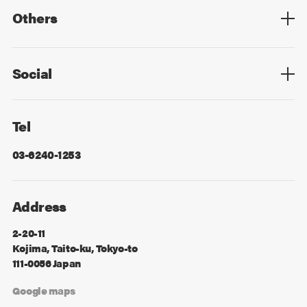
Others
Privacy Policy
Cookie Policy
Information Security
Sitemap
Advertising
Mail Magazine
Contact
Social
Facebook
X
Tel
03-6240-1253
Address
2-20-11
Kojima, Taito-ku, Tokyo-to
111-0056 Japan
Google maps