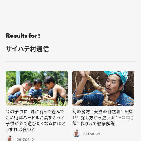
Blog
Contact
Results for :
サイハテ村通信
今の子供に「外に行って遊んで
幻の食材 “天然の自然薯” を探
こい！」はハードルが高すぎる？
せ！ 探し方から激うま “トロロご
子供が外で遊びたくなるにはど
飯” 作りまで徹底解説！
うすれば良い？
2017.01.14
2017.09.12