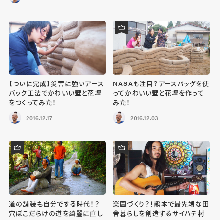
【ついに完成】災害に強いアース
NASAも注目？アースバッグを使
バック工法でかわいい壁と花壇
ってかわいい壁と花壇を作って
をつくってみた！
みた！
2016.12.17
2016.12.03
道の舗装も自分でする時代！？
楽園づくり？！熊本で最先端な田
穴ぼこだらけの道を綺麗に直し
舎暮らしを創造するサイハテ村