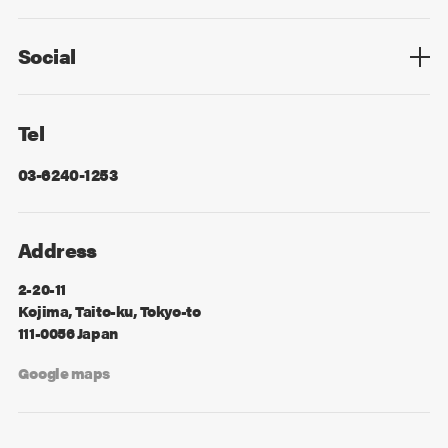
Privacy Policy
Cookie Policy
Information Security
Sitemap
Advertising
Mail Magazine
Contact
Social
Facebook
X
Tel
03-6240-1253
Address
2-20-11
Kojima, Taito-ku, Tokyo-to
111-0056 Japan
Google maps