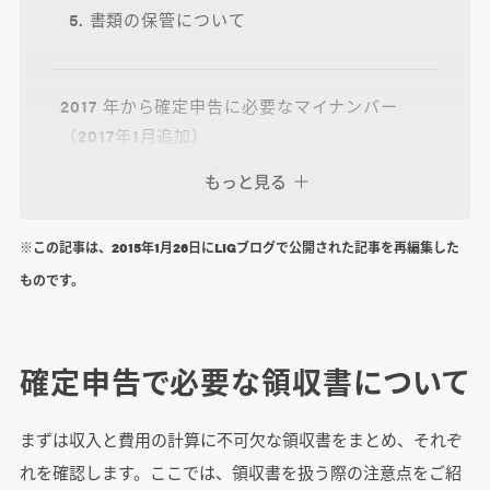
5. 書類の保管について
2017 年から確定申告に必要なマイナンバー
（2017年1月追加）
もっと見る
確定申告を便利にする MF クラウド確定申告
※この記事は、2015年1月26日にLIGブログで公開された記事を再編集した
ものです。
余裕をもって取り組もう、確定申告！
合わせて読みたい！確定申告 関連記事
確定申告で必要な領収書について
まずは収入と費用の計算に不可欠な領収書をまとめ、それぞ
れを確認します。ここでは、領収書を扱う際の注意点をご紹